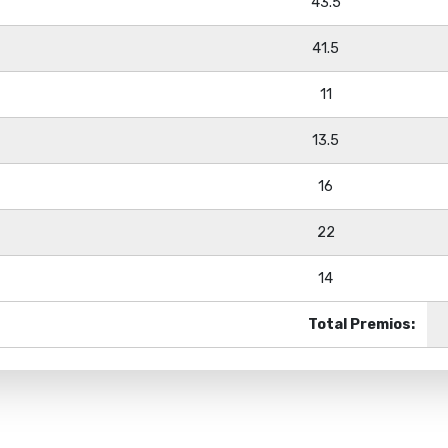
43.5
41.5
11
13.5
16
22
14
Total Premios: