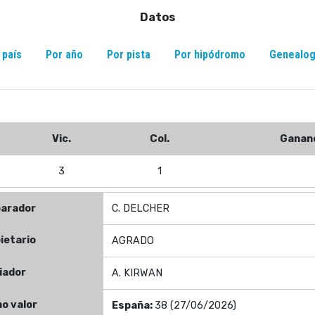
Datos
 país
Por año
Por pista
Por hipódromo
Genealog
Vic.
Col.
Ganan
3
1
parador
C. DELCHER
ietario
AGRADO
iador
A. KIRWAN
mo valor
España:
38 (27/06/2026)