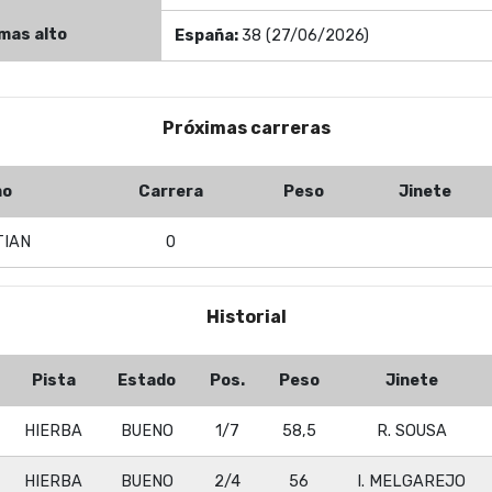
 mas alto
España:
38 (27/06/2026)
Próximas carreras
mo
Carrera
Peso
Jinete
TIAN
0
Historial
Pista
Estado
Pos.
Peso
Jinete
HIERBA
BUENO
1/7
58,5
R. SOUSA
HIERBA
BUENO
2/4
56
I. MELGAREJO