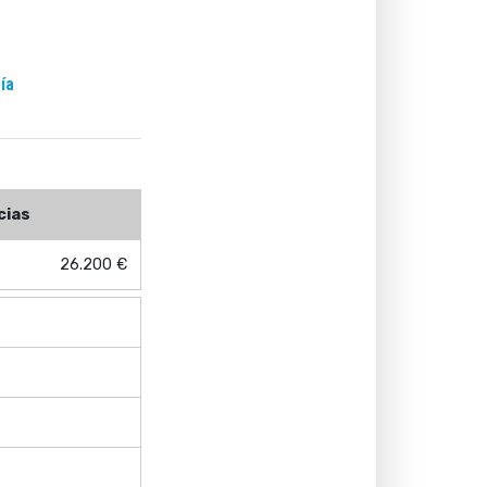
ía
cias
26.200 €