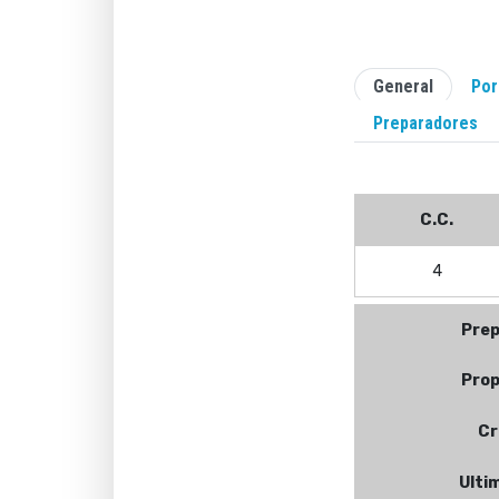
General
Por
Preparadores
C.C.
4
Pre
Prop
Cr
Ulti