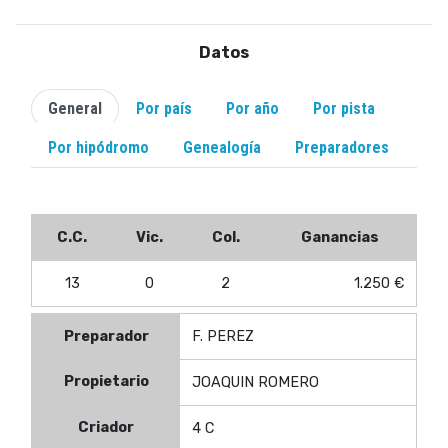
Datos
General
Por país
Por año
Por pista
Por hipódromo
Genealogía
Preparadores
C.C.
Vic.
Col.
Ganancias
13
0
2
1.250 €
Preparador
F. PEREZ
Propietario
JOAQUIN ROMERO
Criador
4 C