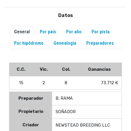
Datos
General
Por país
Por año
Por pista
Por hipódromo
Genealogía
Preparadores
C.C.
Vic.
Col.
Ganancias
15
2
8
73.712 €
Preparador
B. RAMA
Propietario
SOÑADOR
Criador
NEWSTEAD BREEDING LLC