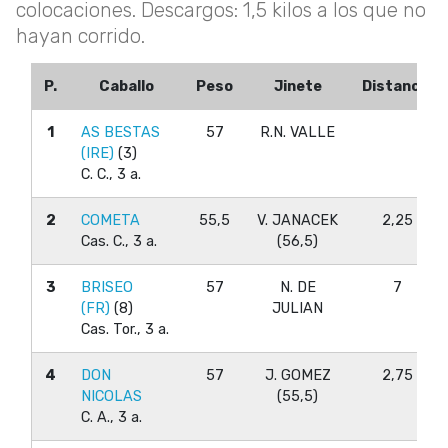
colocaciones. Descargos: 1,5 kilos a los que no
hayan corrido.
P.
Caballo
Peso
Jinete
Distancia
P.
Caballo
Peso
Jinete
Distancia
1
AS BESTAS
57
R.N. VALLE
(IRE)
(3)
C. C., 3 a.
2
COMETA
55,5
V. JANACEK
2,25
Cas. C., 3 a.
(56,5)
3
BRISEO
57
N. DE
7
(FR)
(8)
JULIAN
Cas. Tor., 3 a.
4
DON
57
J. GOMEZ
2,75
NICOLAS
(55,5)
C. A., 3 a.