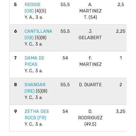
5
REGGIS
55,5
A.
2,5
(GB)
(4)(5)
MARTINEZ
Y. A., 3 a.
T. (54)
6
CANTILLANA
55,5
J.
2,25
(GB)
(5)(8)
GELABERT
Y. C., 3 a.
7
DAMA DE
54
F.
1
PICAS
MARTINEZ
Y. C., 3 a.
8
SHANGAR
55,5
D. DUARTE
2
(IRE)
(5)(8)
Y. C., 3 a.
9
ZETHA DES
54
D.
3,25
ROCS (FR)
RODRIGUEZ
Y. C., 3 a.
(49,5)